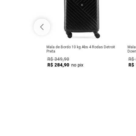
Mala de Bordo 10 kg Abs 4 Rodas Detroit
Mala
Preta
Down
R$
349
,
90
R$
R$
284
,
90
no pix
R$
COMPRAR