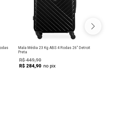
Rodas
Mala Média 23 Kg ABS 4 Rodas 26" Detroit
Preta
R$
449
,
90
R$
284
,
90
no pix
COMPRAR