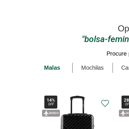
bolsa-femin
Procure 
Malas
Mochilas
Car
14%
2