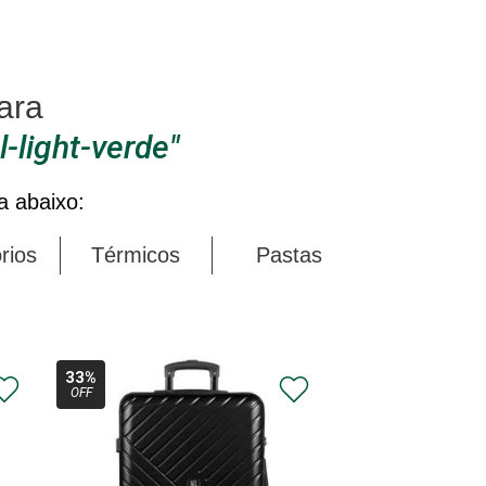
-light-verde
a abaixo:
rios
Térmicos
Pastas
33%