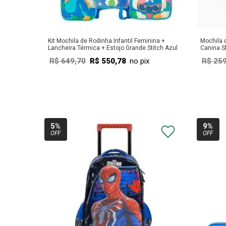
Kit Mochila de Rodinha Infantil Feminina +
Mochila d
Lancheira Térmica + Estojo Grande Stitch Azul
Canina S
R$
649
,
70
R$
550
,
78
no pix
R$
25
COMPRAR
5%
9%