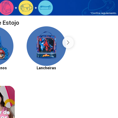
e Estojo
inos
Lancheiras