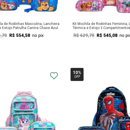
ila de Rodinhas Masculina, Lancheira
Kit Mochila de Rodinhas Feminina, 
e Estojo Patrulha Canina Chase Azul
Térmica e Estojo 3 Compartimento
9
,
70
R$
554
,
58
no pix
R$
629
,
70
R$
545
,
08
no pi
COMPRAR
COMPRAR
10%