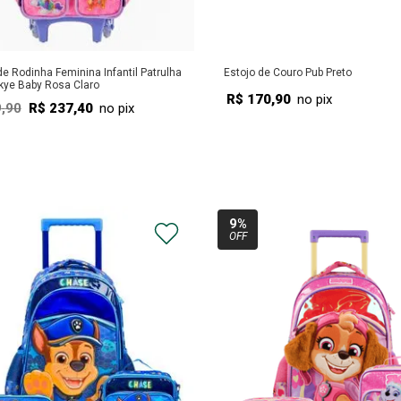
e Rodinha Feminina Infantil Patrulha
Estojo de Couro Pub Preto
kye Baby Rosa Claro
R$
170
,
90
no pix
9
,
90
R$
237
,
40
no pix
COMPRAR
COMPRAR
9%