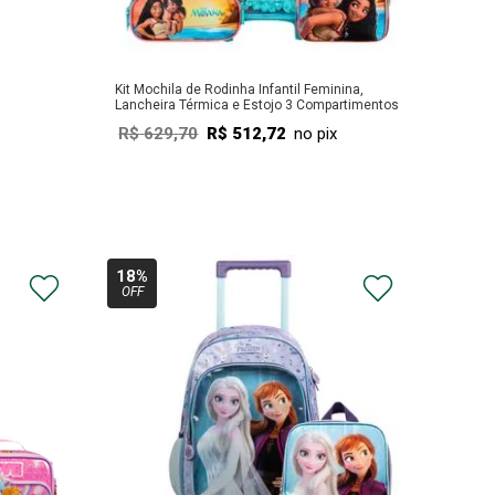
Kit Mochila de Rodinha Infantil Feminina,
Lancheira Térmica e Estojo 3 Compartimentos
Moana Azul
R$
629
,
70
R$
512
,
72
no pix
COMPRAR
18%