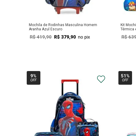
Mochila de Rodinhas Masculina Homem
Kit Moch
Aranha Azul Escuro
Térmica 
Escuro
R$
419
,
90
R$
379
,
90
no pix
R$
63
COMPRAR
9%
51%