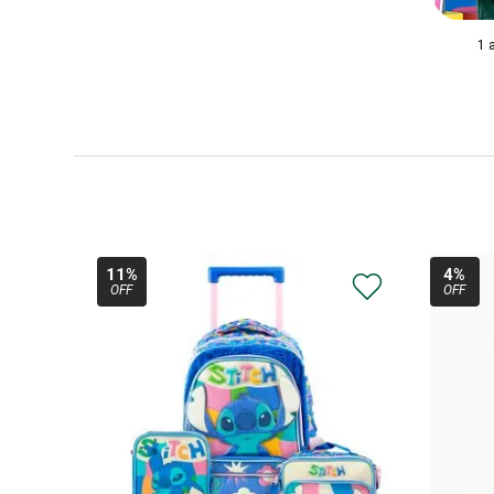
1 
11%
4%