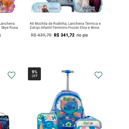
Lancheira
Kit Mochila de Rodinha, Lancheira Térmica e
s Skye Rosa
Estojo Infantil Feminino Frozen Elsa e Anna
Lilás
x
R$
439
,
70
R$
341
,
72
no pix
COMPRAR
9%