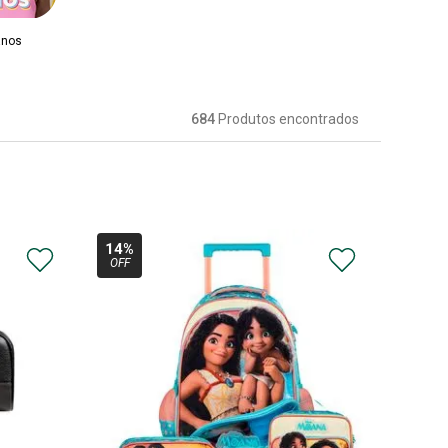
anos
684
Produtos
14%